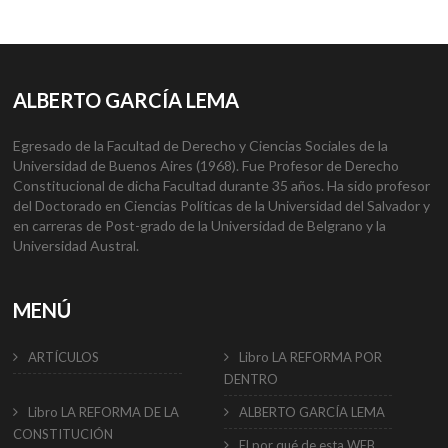
ALBERTO GARCÍA LEMA
Egresado de la Facultad de Derecho y Ciencias Sociales de la
Universidad de Buenos Aires (1968). Fue Profesor de Derecho
Constitucional de dicha Facultad durante 35 años. Ha sido profesor
del Doctorado en Ciencias Políticas de la Universidad del Salvador y
en carreras de Post-grado de la Universidad de Belgrano y la
Universidad Austral.
MENÚ
ARTÍCULOS
Libro LA REFORMA POR
DENTRO
Libro LA REFORMA DE LA
ALBERTO GARCÍA LEMA
CONSTITUCIÓN
El por qué de esta WEB