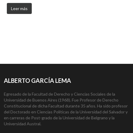
Leer más
ALBERTO GARCÍA LEMA
Egresado de la Facultad de Derecho y Ciencias Sociales de la
Universidad de Buenos Aires (1968). Fue Profesor de Derecho
Constitucional de dicha Facultad durante 35 años. Ha sido profesor
del Doctorado en Ciencias Políticas de la Universidad del Salvador y
en carreras de Post-grado de la Universidad de Belgrano y la
Universidad Austral.