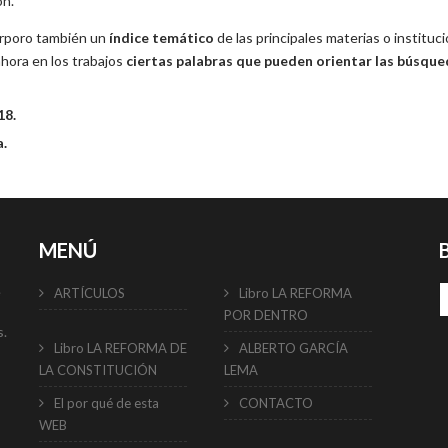
ón.
corporo también un
índice temático
de las principales materias o instituci
ahora en los trabajos
ciertas palabras que pueden orientar las búsque
18.
.
MENÚ
e
ARTÍCULOS
Libro LA REFORMA
POR DENTRO
s.
Libro LA REFORMA DE
ALBERTO GARCÍA
LA CONSTITUCIÓN
LEMA
El por qué de esta
CONTACTO
WEB