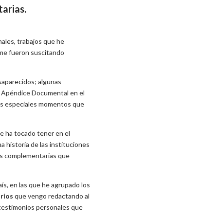
arias.
nales, trabajos que he
 me fueron suscitando
esaparecidos; algunas
o Apéndice Documental en el
los especiales momentos que
me ha tocado tener en el
 historia de las instituciones
mas complementarias que
ís, en las que he agrupado los
rios
que vengo redactando al
s testimonios personales que