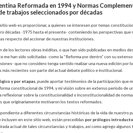
gentina Reformada en 1994 y Normas Complement
 de trabajos seleccionados por décadas
 sitio web es proporcionar, a quienes se interesen por temas constitucio
tro décadas -1975 hasta el presente- conteniendo las perspectivas que
cas respecto del accionar de nuestras instituciones.
ón de los lectores obras inéditas, o que han sido publicadas en medios d
e me han sido solicitadas -como la “Reforma por dentro” con su extens
iones- que no considero tenga sentido realizar una nueva edición por 
s más recientes son parte del actual debate político e institucional.
ógico y por etapas
, puede aportar testimonios de la participación que 
forma constitucional de 1994, y mi visión sobre en extenso período de una
a reflexionar sobre la constitucionalidad o inconstitucionalidad de nor
nes que originariamente motivaron los textos reformados.
pondiente a diferentes circunstancias históricas de la vida de nuestro pa
 incluyen en este sitio web, están precedidas
por prólogos introducto
irada actual de tales circunstancias y trabajos, así como agrego alguno