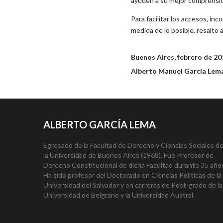
ayuden a su mejor comprensi
Para facilitar los accesos, in
medida de lo posible, resalto 
Buenos Aires, febrero de 20
Alberto Manuel García Lema
ALBERTO GARCÍA LEMA
Egresado de la Facultad de Derecho y Ciencias Sociales d
la Universidad de Buenos Aires (1968). Fue Profesor de
Derecho Constitucional de dicha Facultad durante 35 año
Ha sido profesor del Doctorado en Ciencias Políticas de la
Universidad del Salvador y en carreras de Post-grado de la
Universidad de Belgrano y la Universidad Austral.