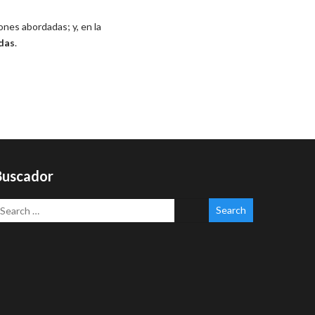
ones abordadas; y, en la
das
.
Buscador