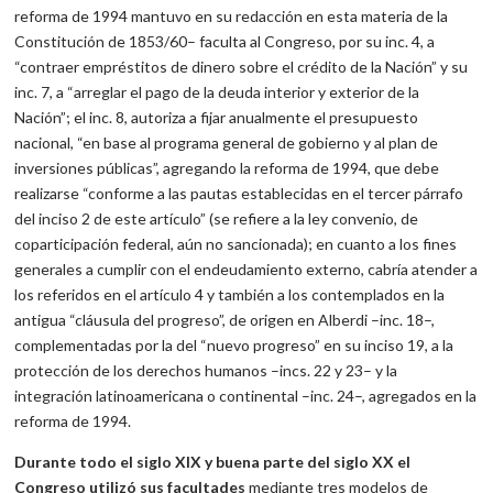
reforma de 1994 mantuvo en su redacción en esta materia de la
Constitución de 1853/60– faculta al Congreso, por su inc. 4, a
“contraer empréstitos de dinero sobre el crédito de la Nación” y su
inc. 7, a “arreglar el pago de la deuda interior y exterior de la
Nación”; el inc. 8, autoriza a fijar anualmente el presupuesto
nacional, “en base al programa general de gobierno y al plan de
inversiones públicas”, agregando la reforma de 1994, que debe
realizarse “conforme a las pautas establecidas en el tercer párrafo
del inciso 2 de este artículo” (se refiere a la ley convenio, de
coparticipación federal, aún no sancionada); en cuanto a los fines
generales a cumplir con el endeudamiento externo, cabría atender a
los referidos en el artículo 4 y también a los contemplados en la
antigua “cláusula del progreso”, de origen en Alberdi –inc. 18–,
complementadas por la del “nuevo progreso” en su inciso 19, a la
protección de los derechos humanos –incs. 22 y 23– y la
integración latinoamericana o continental –inc. 24–, agregados en la
reforma de 1994.
Durante todo el siglo XIX y buena parte del siglo XX el
Congreso utilizó sus facultades
mediante tres modelos de