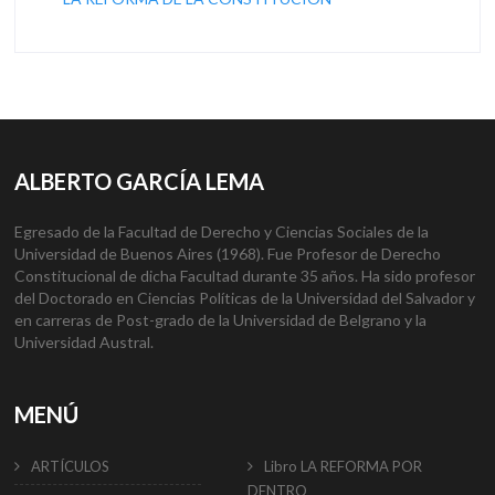
ALBERTO GARCÍA LEMA
Egresado de la Facultad de Derecho y Ciencias Sociales de la
Universidad de Buenos Aires (1968). Fue Profesor de Derecho
Constitucional de dicha Facultad durante 35 años. Ha sido profesor
del Doctorado en Ciencias Políticas de la Universidad del Salvador y
en carreras de Post-grado de la Universidad de Belgrano y la
Universidad Austral.
MENÚ
ARTÍCULOS
Libro LA REFORMA POR
DENTRO