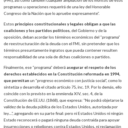
(FMI), así como también cualquier ampliación de los montos de esos
programas u operaciones requerirá de una ley del Honorable
Congreso de la Nación que lo apruebe expresamente”.
Estos
principios constitucionales y legales obligan a que las
coaliciones y los partidos políticos
, del Gobierno y de la
oposición, deban acordar los términos económicos del “programa”
de reestructuración de la deuda con el FMI, sin pretender que los
términos presuntamente ingratos que pueda contener resulten
responsabilidad de una sola de dichas coaliciones o partidos.
Finalmente, ese “programa” deberá
asegurar el respeto de los
derechos establecidos en la Constitución reformada en 1994,
que permitan
un “progreso económico con justicia social”, como lo
sintetiza y desarrolla el citado artículo 75, inc. 19. Por lo demás, ello
coincide con lo previsto en la enmienda XIV, sec. 4, de la
Constitución de EE.UU. (1868), que expresa: “No podrá objetarse la
validez de la deuda pública de los Estados Unidos, autorizada por
ley…”, agregando en su parte final: pero ni Estados Unidos ni ningún
Estado reconocerá o pagará ninguna deuda contraída para apoyar
insurrecciones o rebeliones contra Estados Unidos, ni reclamación