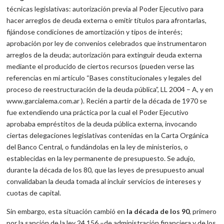
técnicas legislativas: autorización previa al Poder Ejecutivo para
hacer arreglos de deuda externa o emitir títulos para afrontarlas,
fijándose condiciones de amortización y tipos de interés;
aprobación por ley de convenios celebrados que instrumentaron
arreglos de la deuda; autorización para extinguir deuda externa
mediante el producido de ciertos recursos (pueden verse las
referencias en mi artículo “Bases constitucionales y legales del
proceso de reestructuración de la deuda pública”, LL 2004 – A, y en
www.garcialema.com.ar ). Recién a partir de la década de 1970 se
fue extendiendo una práctica por la cual el Poder Ejecutivo
aprobaba empréstitos de la deuda pública externa, invocando
ciertas delegaciones legislativas contenidas en la Carta Orgánica
del Banco Central, o fundándolas en la ley de ministerios, o
establecidas en la ley permanente de presupuesto. Se adujo,
durante la década de los 80, que las leyes de presupuesto anual
convalidaban la deuda tomada al incluir servicios de intereses y
cuotas de capital.
Sin embargo, esta situación cambió en
la década de los 90
, primero
por la sanción de la ley 24.156 –de administración financiera y de los