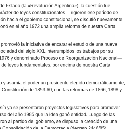
de Estado (la «Revolución Argentina»), la cuestión fue
arácter de leyes constitucionales— rigieron ese período de
ción hacia el gobierno constitucional, se discutió nuevamente
cionó en el año 1972 una amplia reforma de nuestra Carta
promovió la iniciativa de encarar el estudio de una nueva
sociedad del siglo XXL Interrumpidos los trabajos por su
o en 1976 y denominado Proceso de Reorganización Nacional—
r de leyes fundamentales, por encima de nuestra Carta
o y asumía el poder un presidente elegido democráticamente,
la Constitución de 1853-60, con las reformas de 1866, 1898 y
sín ya se presentaron proyectos legislativos para promover
curso del año 1985 que la idea ganó entidad. Luego de las
ron al partido del gobierno, se dispuso la creación de una
 Consolidación de la Democracia (decreto 2446/85).