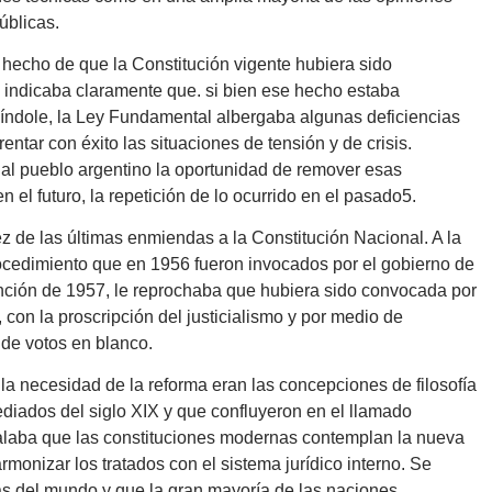
úblicas.
 hecho de que la Constitución vigente hubiera sido
 indicaba claramente que. si bien ese hecho estaba
 índole, la Ley Fundamental albergaba algunas deficiencias
entar con éxito las situaciones de tensión y de crisis.
al pueblo argentino la oportunidad de remover esas
 el futuro, la repetición de lo ocurrido en el pasado5.
ez de las últimas enmiendas a la Constitución Nacional. A la
ocedimiento que en 1956 fueron invocados por el gobierno de
vención de 1957, le reprochaba que hubiera sido convocada por
, con la proscripción del justicialismo y por medio de
de votos en blanco.
la necesidad de la reforma eran las concepciones de filosofía
ediados del siglo XIX y que confluyeron en el llamado
eñalaba que las constituciones modernas contemplan la nueva
rmonizar los tratados con el sistema jurídico interno. Se
as del mundo y que la gran mayoría de las naciones