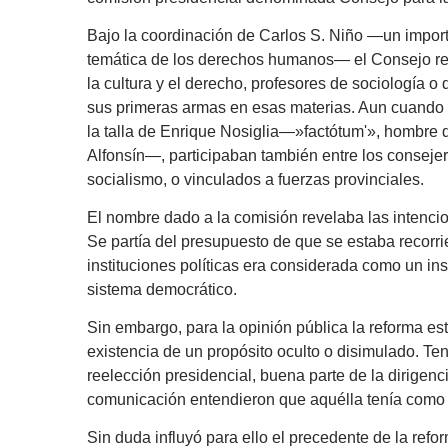
Bajo la coordinación de Carlos S. Niño —un importan
temática de los derechos humanos— el Consejo reu
la cultura y el derecho, profesores de sociología o 
sus primeras armas en esas materias. Aun cuando l
la talla de Enrique Nosiglia—»factótum'», hombre de
Alfonsín—, participaban también entre los consejero
socialismo, o vinculados a fuerzas provinciales.
El nombre dado a la comisión revelaba las intencion
Se partía del presupuesto de que se estaba recorri
instituciones políticas era considerada como un in
sistema democrático.
Sin embargo, para la opinión pública la reforma es
existencia de un propósito oculto o disimulado. Te
reelección presidencial, buena parte de la dirigenc
comunicación entendieron que aquélla tenía como pri
Sin duda influyó para ello el precedente de la ref