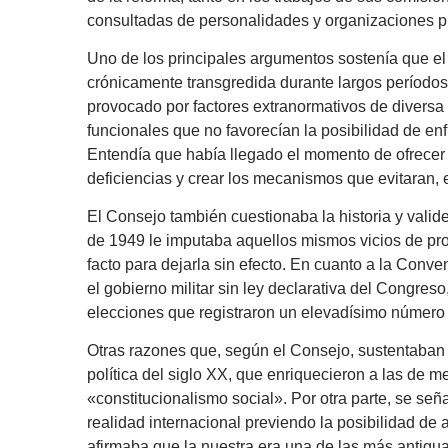
consultadas de personalidades y organizaciones p
Uno de los principales argumentos sostenía que el
crónicamente transgredida durante largos períodos
provocado por factores extranormativos de diversa
funcionales que no favorecían la posibilidad de enfr
Entendía que había llegado el momento de ofrecer 
deficiencias y crear los mecanismos que evitaran, en
El Consejo también cuestionaba la historia y valid
de 1949 le imputaba aquellos mismos vicios de pr
facto para dejarla sin efecto. En cuanto a la Con
el gobierno militar sin ley declarativa del Congreso
elecciones que registraron un elevadísimo número 
Otras razones que, según el Consejo, sustentaban 
política del siglo XX, que enriquecieron a las de m
«constitucionalismo social». Por otra parte, se s
realidad internacional previendo la posibilidad de a
afirmaba que la nuestra era una de las más antigu