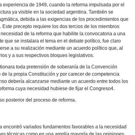
a experiencia de 1949, cuando la reforma impulsada por el
actura ya visible en la sociedad argentina. También se
agmática, debida a las exigencias de los procedimientos que
l. Este precepto requiere los dos tercios de los miembros
 necesidad de la reforma que habilite la convocatoria a una
que se instalara el tema en el debate político, fue claro
erse a su realización mediante un acuerdo político que, al
os y a sus respectivos bloques legislativos.
tionara toda pretensión de soberanía de la Convención
 de la propia Constitución y por carecer de competencia
nso debería alcanzarse mediante un acuerdo entre todos los
e reforma cuya necesidad hubiese de fijar el Congreso4.
o posterior del proceso de reforma.
a encontró variados fundamentos favorables a la necesidad
iones técnicas como en una amplia mayoría de las opiniones