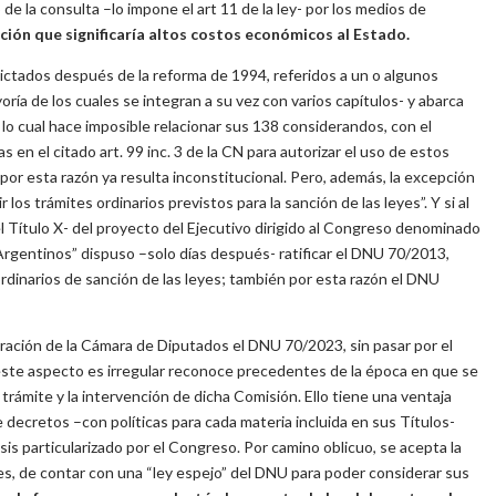
e la consulta –lo impone el art 11 de la ley- por los medios de
ción que significaría altos costos económicos al Estado.
ictados después de la reforma de 1994, referidos a un o algunos
ría de los cuales se integran a su vez con varios capítulos- y abarca
 lo cual hace imposible relacionar sus 138 considerandos, con el
 en el citado art. 99 inc. 3 de la CN para autorizar el uso de estos
or esta razón ya resulta inconstitucional. Pero, además, la excepción
 los trámites ordinarios previstos para la sanción de las leyes”. Y si al
el Título X- del proyecto del Ejecutivo dirigido al Congreso denominado
 Argentinos” dispuso –solo días después- ratificar el DNU 70/2013,
ordinarios de sanción de las leyes; también por esta razón el DNU
ración de la Cámara de Diputados el DNU 70/2023, sin pasar por el
te aspecto es irregular reconoce precedentes de la época en que se
trámite y la intervención de dicha Comisión. Ello tiene una ventaja
 decretos –con políticas para cada materia incluida en sus Títulos-
isis particularizado por el Congreso. Por camino oblicuo, se acepta la
s, de contar con una “ley espejo” del DNU para poder considerar sus