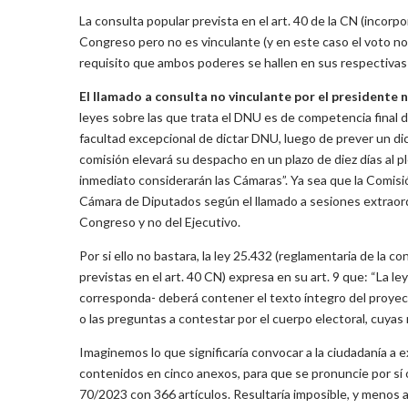
La consulta popular prevista en el art. 40 de la CN (incorp
Congreso pero no es vinculante (y en este caso el voto no e
requisito que ambos poderes se hallen en sus respectiva
El llamado a consulta no vinculante por el presidente 
leyes sobre las que trata el DNU es de competencia final del
facultad excepcional de dictar DNU, luego de prever un d
comisión elevará su despacho en un plazo de diez días al 
inmediato considerarán las Cámaras”. Ya sea que la Comis
Cámara de Diputados según el llamado a sesiones extraordi
Congreso y no del Ejecutivo.
Por si ello no bastara, la ley 25.432 (reglamentaria de la 
previstas en el art. 40 CN) expresa en su art. 9 que: “La 
corresponda- deberá contener el texto íntegro del proyecto
o las preguntas a contestar por el cuerpo electoral, cuyas 
Imaginemos lo que significaría convocar a la ciudadanía a
contenidos en cinco anexos, para que se pronuncie por sí o
70/2023 con 366 artículos. Resultaría imposible, y menos 