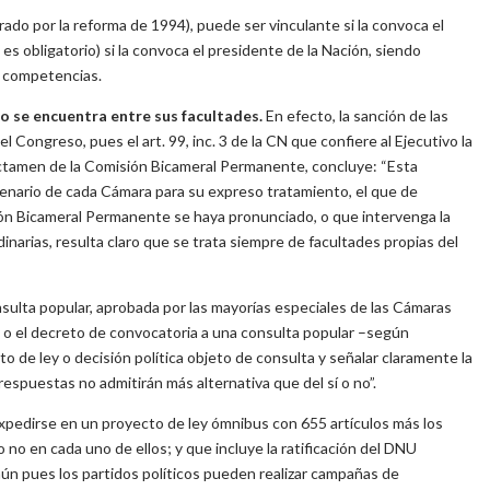
orado por la reforma de 1994), puede ser vinculante si la convoca el
s obligatorio) si la convoca el presidente de la Nación, siendo
s competencias.
no se encuentra entre sus facultades.
En efecto, la sanción de las
 Congreso, pues el art. 99, inc. 3 de la CN que confiere al Ejecutivo la
ictamen de la Comisión Bicameral Permanente, concluye: “Esta
plenario de cada Cámara para su expreso tratamiento, el que de
ión Bicameral Permanente se haya pronunciado, o que intervenga la
narias, resulta claro que se trata siempre de facultades propias del
consulta popular, aprobada por las mayorías especiales de las Cámaras
ley o el decreto de convocatoria a una consulta popular –según
 de ley o decisión política objeto de consulta y señalar claramente la
respuestas no admitirán más alternativa que del sí o no”.
 expedirse en un proyecto de ley ómnibus con 655 artículos más los
 no en cada uno de ellos; y que incluye la ratificación del DNU
aún pues los partidos políticos pueden realizar campañas de