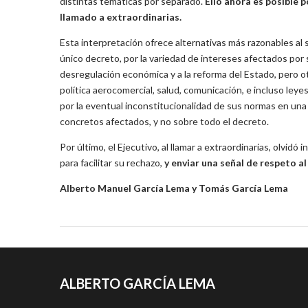
distintas temáticas por separado.
Ello ahora es posible p
llamado a extraordinarias.
Esta interpretación ofrece alternativas más razonables al 
único decreto, por la variedad de intereses afectados por s
desregulación económica y a la reforma del Estado, pero ot
política aerocomercial, salud, comunicación, e incluso leye
por la eventual inconstitucionalidad de sus normas en una
concretos afectados, y no sobre todo el decreto.
Por último, el Ejecutivo, al llamar a extraordinarias, olvidó 
para facilitar su rechazo,
y enviar una señal de respeto al 
Alberto Manuel García Lema y Tomás García Lema
ALBERTO GARCÍA LEMA