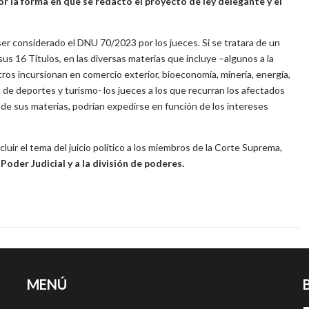
or la forma en que se redactó el proyecto de ley delegante y el
ser considerado el DNU 70/2023 por los jueces. Si se tratara de un
us 16 Títulos, en las diversas materias que incluye –algunos a la
ros incursionan en comercio exterior, bioeconomía, minería, energía,
s de deportes y turismo- los jueces a los que recurran los afectados
 de sus materias, podrían expedirse en función de los intereses
incluir el tema del juicio político a los miembros de la Corte Suprema,
Poder Judicial y a la división de poderes.
MENÚ