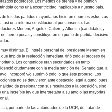
iderazgos poderosos. Los medios de prensa y de opinión
ándola como una excentricidad inaplicable a nuestro país.
 de los dos partidos mayoritarios hicieron enormes esfuerzos
ar así una reforma constitucional por consenso. Las
doctores Menem, Angeloz, Cafiero y Alfonsín (candidatos y
 no fueron pocas y constituyeron un punto de partida decisivo
rdar.
s muy distintas. El interés personal del presidente Menem en
l que impide la reelección inmediata, tiñó todo el proceso de
ioritario. Los contenidos eran secundarios en tanto
evidenció crudamente con la media sanción del Senado que, a
vo, incorporó y/o suprimió todo lo que éste propuso. Los
eccionista no se detuvieron ante obstáculo legal alguno, pues
inalidad de presionar con sus resultados a la oposición, sino
una increíble ley que interpretaba a su antojo las mayorías
ional.
ica, por parte de las autoridades de la UCR, de tratar de