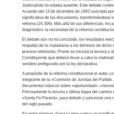
Justicialista no estaba ausente. Este debate cont
Acuerdo del 13 de diciembre de 1993 suscripto po
significativa de las discusiones, transformándose e
reforma (24.309). Más allá de sus diferencias, los
diagnóstico: la necesidad de la reforma constitucio
El debate aún no ha concluido, los resultados elect
respaldo de la ciudadanía a los términos de dicho 
proceso reformista. Pronto se iniciará la tercera y
Constituyente que deberá llevar a cabo la material
sendero prefigurado por la ley declarativa.
A propósito de la reforma constitucional el autor, c
integrante de la «Comisión de Juristas del Partido 
documentos básicos sobre «oportunidad», «necesid
Precisamente la tercera y última etapa del camino r
«Santa Fe-Paraná», para debatir y sancionar una n
del siglo pasado.
En estas páginas, García Lema vuelca un significativ