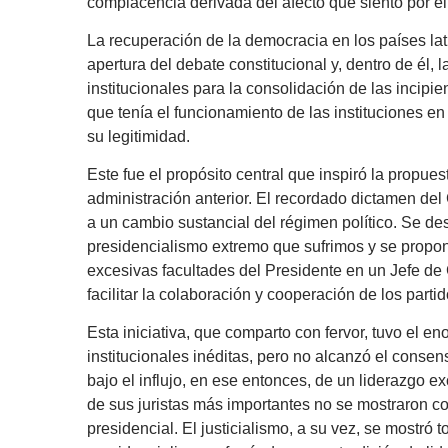
complacencia derivada del afecto que siento por el 
La recuperación de la democracia en los países lat
apertura del debate constitucional y, dentro de él, 
institucionales para la consolidación de las incipi
que tenía el funcionamiento de las instituciones en 
su legitimidad.
Este fue el propósito central que inspiró la propue
administración anterior. El recordado dictamen de
a un cambio sustancial del régimen político. Se d
presidencialismo extremo que sufrimos y se propon
excesivas facultades del Presidente en un Jefe d
facilitar la colaboración y cooperación de los parti
Esta iniciativa, que comparto con fervor, tuvo el e
institucionales inéditas, pero no alcanzó el con
bajo el influjo, en ese entonces, de un liderazgo e
de sus juristas más importantes no se mostraron c
presidencial. El justicialismo, a su vez, se mostró 