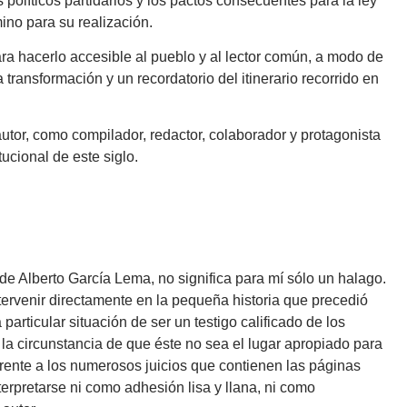
olíticos partidarios y los pactos consecuentes para la ley
ino para su realización.
ara hacerlo accesible al pueblo y al lector común, a modo de
a transformación y un recordatorio del itinerario recorrido en
autor, como compilador, redactor, colaborador y protagonista
ucional de este siglo.
o de Alberto García Lema, no significa para mí sólo un halago.
tervenir directamente en la pequeña historia que precedió
particular situación de ser un testigo calificado de los
 la circunstancia de que éste no sea el lugar apropiado para
frente a los numerosos juicios que contienen las páginas
terpretarse ni como adhesión lisa y llana, ni como