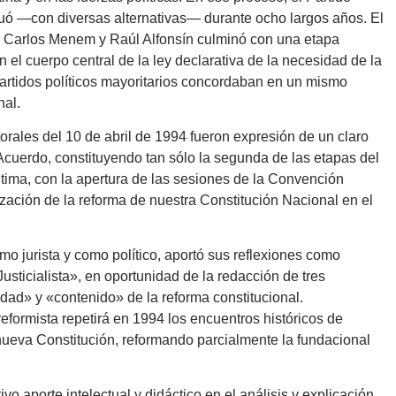
inuó —con diversas alternativas— durante ocho largos años. El
r Carlos Menem y Raúl Alfonsín culminó con una etapa
n el cuerpo central de la ley declarativa de la necesidad de la
 partidos políticos mayoritarios concordaban en un mismo
nal.
orales del 10 de abril de 1994 fueron expresión de un claro
Acuerdo, constituyendo tan sólo la segunda de las etapas del
 última, con la apertura de las sesiones de la Convención
ización de la reforma de nuestra Constitución Nacional en el
omo jurista y como político, aportó sus reflexiones como
Justicialista», en oportunidad de la redacción de tres
ad» y «contenido» de la reforma constitucional.
eformista repetirá en 1994 los encuentros históricos de
ueva Constitución, reformando parcialmente la fundacional
o aporte intelectual y didáctico en el análisis y explicación