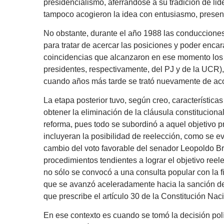
presidencialismo, aferrándose a su tradición de l
tampoco acogieron la idea con entusiasmo, present
No obstante, durante el año 1988 las conducciones
para tratar de acercar las posiciones y poder encar
coincidencias que alcanzaron en ese momento los 
presidentes, respectivamente, del PJ y de la UCR),
cuando años más tarde se trató nuevamente de aco
La etapa posterior tuvo, según creo, característica
obtener la eliminación de la cláusula constituciona
reforma, pues todo se subordinó a aquel objetivo pr
incluyeran la posibilidad de reelección, como se 
cambio del voto favorable del senador Leopoldo Bra
procedimientos tendientes a lograr el objetivo reel
no sólo se convocó a una consulta popular con la f
que se avanzó aceleradamente hacia la sanción de 
que prescribe el artículo 30 de la Constitución Nac
En ese contexto es cuando se tomó la decisión polít