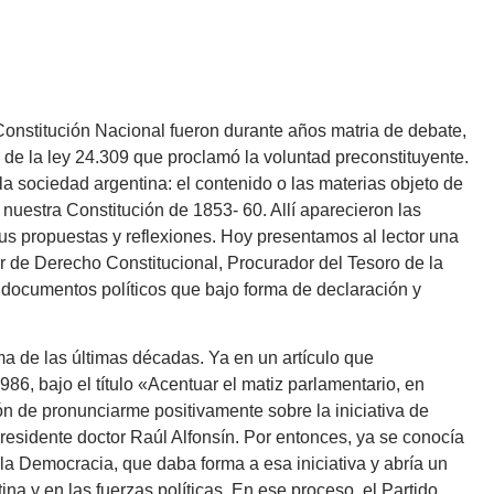
Constitución Nacional fueron durante años matria de debate,
de la ley 24.309 que proclamó la voluntad preconstituyente.
la sociedad argentina: el contenido o las materias objeto de
 nuestra Constitución de 1853- 60. Allí aparecieron las
us propuestas y reflexiones. Hoy presentamos al lector una
or de Derecho Constitucional, Procurador del Tesoro de la
 documentos políticos que bajo forma de declaración y
a de las últimas décadas. Ya en un artículo que
6, bajo el título «Acentuar el matiz parlamentario, en
ón de pronunciarme positivamente sobre la iniciativa de
residente doctor Raúl Alfonsín. Por entonces, ya se conocía
la Democracia, que daba forma a esa iniciativa y abría un
ina y en las fuerzas políticas. En ese proceso, el Partido