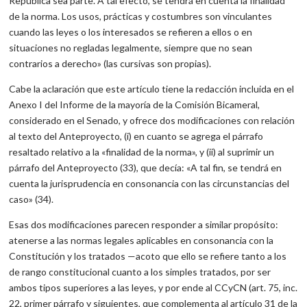
República sea parte. A tal efecto, se tendrá en cuenta la finalidad
de la norma. Los usos, prácticas y costumbres son vinculantes
cuando las leyes o los interesados se refieren a ellos o en
situaciones no regladas legalmente, siempre que no sean
contrarios a derecho» (las cursivas son propias).
Cabe la aclaración que este artículo tiene la redacción incluida en el
Anexo I del Informe de la mayoría de la Comisión Bicameral,
considerado en el Senado, y ofrece dos modificaciones con relación
al texto del Anteproyecto, (i) en cuanto se agrega el párrafo
resaltado relativo a la «finalidad de la norma», y (ii) al suprimir un
párrafo del Anteproyecto (33), que decía: «A tal fin, se tendrá en
cuenta la jurisprudencia en consonancia con las circunstancias del
caso» (34).
Esas dos modificaciones parecen responder a similar propósito:
atenerse a las normas legales aplicables en consonancia con la
Constitución y los tratados —acoto que ello se refiere tanto a los
de rango constitucional cuanto a los simples tratados, por ser
ambos tipos superiores a las leyes, y por ende al CCyCN (art. 75, inc.
22, primer párrafo y siguientes, que complementa al artículo 31 de la