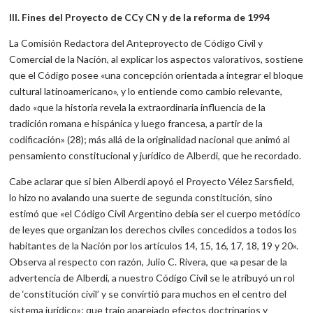
III. Fines del Proyecto de CCy CN y de la reforma de 1994
La Comisión Redactora del Anteproyecto de Código Civil y
Comercial de la Nación, al explicar los aspectos valorativos, sostiene
que el Código posee «una concepción orientada a integrar el bloque
cultural latinoamericano», y lo entiende como cambio relevante,
dado «que la historia revela la extraordinaria influencia de la
tradición romana e hispánica y luego francesa, a partir de la
codificación» (28); más allá de la originalidad nacional que animó al
pensamiento constitucional y jurídico de Alberdi, que he recordado.
Cabe aclarar que si bien Alberdi apoyó el Proyecto Vélez Sarsfield,
lo hizo no avalando una suerte de segunda constitución, sino
estimó que «el Código Civil Argentino debía ser el cuerpo metódico
de leyes que organizan los derechos civiles concedidos a todos los
habitantes de la Nación por los artículos 14, 15, 16, 17, 18, 19 y 20».
Observa al respecto con razón, Julio C. Rivera, que «a pesar de la
advertencia de Alberdi, a nuestro Código Civil se le atribuyó un rol
de ‘constitución civil’ y se convirtió para muchos en el centro del
sistema jurídico»; que trajo aparejado efectos doctrinarios y