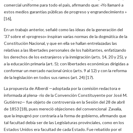
comercial uniforme para todo el país, afirmando que: «Yo llamaré a
estos medios garantías públicas de progreso y engrandecimiento »
[16],
En un trabajo anterior, señalé como las ideas de la generación del
’37 sobre el «progreso» inspiran varias normas de la dogmática de la
Constitución Nacional, y que en ella se hallan entrelazadas las
relativas a las libertades personales de los habitantes, enfatizando
los derechos de los extranjeros y la inmigración (arts. 14, 20 y 25), y
a la educación primaria (art. 5); con libertades económicas dirigidas a
conformar un mercado nacional único (arts. 9 al 12) y con la reforma
de la legislación en todos sus ramos (art. 24) [17).
La propuesta de Alberdi —adoptada por la comisión redactora e
informada al plena- rio de la Convención Constituyente por José M.
Gutiérrez— fue objeto de controversia en la Sesión del 28 de abril
de 1853 [18), pues mereció objeciones del convencional Zavalía,
que la impugnó por contraria a la forma de gobierno, afirmando que
tal facultad debía ser de las Legislaturas provinciales, como en los
Estados Unidos era facultad de cada Estado. Fue rebatido por el