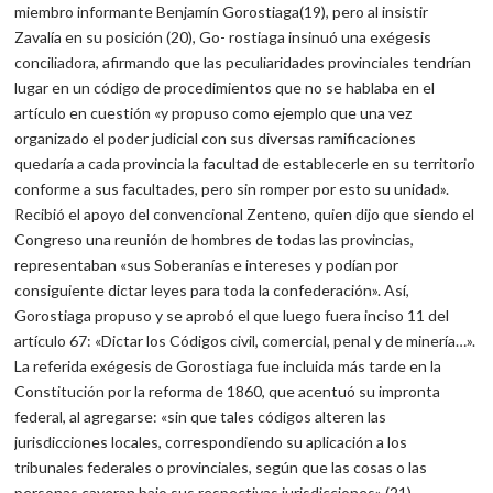
miembro informante Benjamín Gorostiaga(19), pero al insistir
Zavalía en su posición (20), Go- rostiaga insinuó una exégesis
conciliadora, afirmando que las peculiaridades provinciales tendrían
lugar en un código de procedimientos que no se hablaba en el
artículo en cuestión «y propuso como ejemplo que una vez
organizado el poder judicial con sus diversas ramificaciones
quedaría a cada provincia la facultad de establecerle en su territorio
conforme a sus facultades, pero sin romper por esto su unidad».
Recibió el apoyo del convencional Zenteno, quien dijo que siendo el
Congreso una reunión de hombres de todas las provincias,
representaban «sus Soberanías e intereses y podían por
consiguiente dictar leyes para toda la confederación». Así,
Gorostiaga propuso y se aprobó el que luego fuera inciso 11 del
artículo 67: «Dictar los Códigos civil, comercial, penal y de minería…».
La referida exégesis de Gorostiaga fue incluida más tarde en la
Constitución por la reforma de 1860, que acentuó su impronta
federal, al agregarse: «sin que tales códigos alteren las
jurisdicciones locales, correspondiendo su aplicación a los
tribunales federales o provinciales, según que las cosas o las
personas cayeran bajo sus respectivas jurisdicciones» (21).