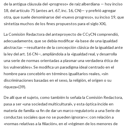
de la antigua cláusula del «progreso» de raíz alberdiana — hoy inciso
18, del artículo 75 (antes art. 67, inc. 16, CN)— y prefirió agregar
otra, que suele denominarse del «nuevo progreso», su inciso 19, que
sintetiza muchos de los fines propuestos para el siglo XXL
La Comisión Redactora del anteproyecto de CCyCN comprendió,
adecuadamente, que se debía modificar «la base de una igualdad
abstracta» —resultante de la concepción clásica de la igualdad ante
la ley del art. 16 CN—, ampliándola a la «igualdad real, y desarrolla
una serie de normas orientadas a plasmar una verdadera ética de
los vulnerables». Se modifica un paradigma ideal centrado en el
hombre para concebirlo en términos igualitarios reales, «sin
discriminaciones basadas en el sexo, la religión, el origen o su
riqueza»(39).
De allí que el sujeto, como también lo señala la Comisión Redactora,
pasa a ser «una sociedad multicultural», y esta óptica incide en
materia de familia «a fin de dar un marco regulatorio a una Serie de
conductas sociales que no se pueden ignorar»»; con relación a
«normas relativas a la filiación», en el «régimen de los menores de