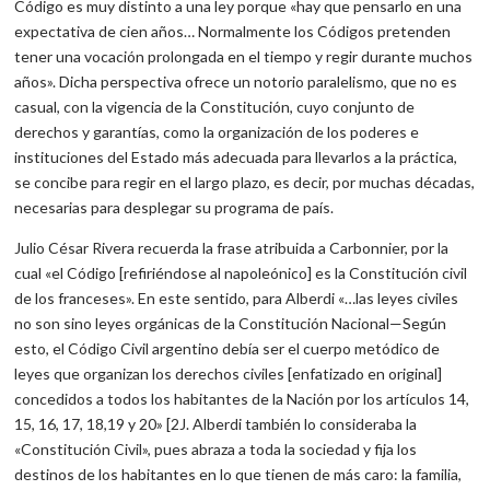
Código es muy distinto a una ley porque «hay que pensarlo en una
expectativa de cien años… Normalmente los Códigos pretenden
tener una vocación prolongada en el tiempo y regir durante muchos
años». Dicha perspectiva ofrece un notorio paralelismo, que no es
casual, con la vigencia de la Constitución, cuyo conjunto de
derechos y garantías, como la organización de los poderes e
instituciones del Estado más adecuada para llevarlos a la práctica,
se concibe para regir en el largo plazo, es decir, por muchas décadas,
necesarias para desplegar su programa de país.
Julio César Rivera recuerda la frase atribuida a Carbonnier, por la
cual «el Código [refiriéndose al napoleónico] es la Constitución civil
de los franceses». En este sentido, para Alberdi «…las leyes civiles
no son sino leyes orgánicas de la Constitución Nacional—Según
esto, el Código Civil argentino debía ser el cuerpo metódico de
leyes que organizan los derechos civiles [enfatizado en original]
concedidos a todos los habitantes de la Nación por los artículos 14,
15, 16, 17, 18,19 y 20» [2J. Alberdi también lo consideraba la
«Constitución Civil», pues abraza a toda la sociedad y fija los
destinos de los habitantes en lo que tienen de más caro: la familia,