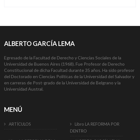
ALBERTO GARCÍA LEMA
Egresado de la Facultad de Derecho y Ciencias Sociales de la
Universidad de Buenos Aires (1968). Fue Profesor de Derecho
Constitucional de dicha Facultad durante 35 años. Ha sido profesor
del Doctorado en Ciencias Políticas de la Universidad del Salvador y
en carreras de Post-grado de la Universidad de Belgrano y la
Universidad Austral.
MENÚ
ARTÍCULOS
Libro LA REFORMA POR
DENTRO