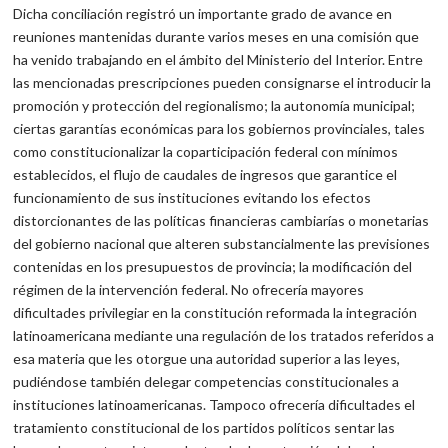
Dicha conciliación registró un importante grado de avance en
reuniones mantenidas durante varios meses en una comisión que
ha venido trabajando en el ámbito del Ministerio del Interior. Entre
las mencionadas pres­cripciones pueden consignarse el introducir la
promoción y protec­ción del regionalismo; la autonomía municipal;
ciertas garantías eco­nómicas para los gobiernos provinciales, tales
como constitucionalizar la coparticipación federal con mínimos
establecidos, el flujo de caudales de ingresos que garantice el
funcionamiento de sus insti­tuciones evitando los efectos
distorcionantes de las políticas finan­cieras cambiarías o monetarias
del gobierno nacional que alteren substancialmente las previsiones
contenidas en los presupuestos de provincia; la modificación del
régimen de la intervención federal. No ofrecería mayores
dificultades privilegiar en la constitución reformada la integración
latinoamericana mediante una regulación de los tratados referidos a
esa materia que les otorgue una autori­dad superior a las leyes,
pudiéndose también delegar competencias constitucionales a
instituciones latinoamericanas. Tampoco ofrecería dificultades el
tratamiento constitucional de los partidos políticos sentar las