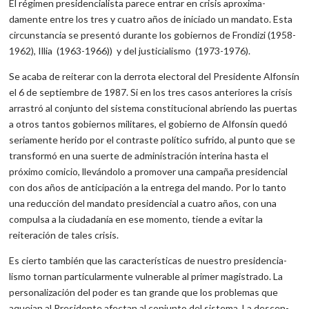
El régimen presidencialista parece entrar en crisis aproxima­
damente entre los tres y cuatro años de iniciado un mandato. Esta
circunstancia se presentó durante los gobiernos de Frondizi (1958-
1962), Illia (1963-1966)) y del justicialismo (1973-1976).
Se acaba de reiterar con la derrota electoral del Presidente Alfonsín
el 6 de septiembre de 1987. Si en los tres casos anteriores la crisis
arrastró al conjunto del sistema constitucional abriendo las puertas
a otros tantos gobiernos militares, el gobierno de Alfonsín quedó
seriamente herido por el contraste político sufrido, al punto que se
transformó en una suerte de administración interina hasta el
próximo comicio, llevándolo a promover una campaña presiden­cial
con dos años de anticipación a la entrega del mando. Por lo tanto
una reducción del mandato presidencial a cuatro años, con una
com­pulsa a la ciudadanía en ese momento, tiende a evitar la
reiteración de tales crisis.
Es cierto también que las características de nuestro presidencia­
lismo tornan particularmente vulnerable al primer magistrado. La
personalización del poder es tan grande que los problemas que
aquejan al Presidente afectan al conjunto del sistema. La descen­