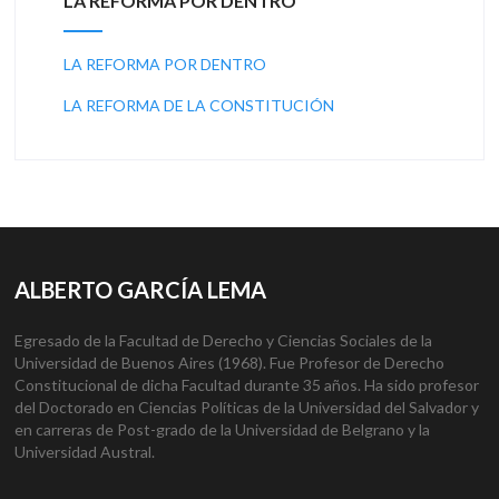
LA REFORMA POR DENTRO
LA REFORMA POR DENTRO
LA REFORMA DE LA CONSTITUCIÓN
ALBERTO GARCÍA LEMA
Egresado de la Facultad de Derecho y Ciencias Sociales de la
Universidad de Buenos Aires (1968). Fue Profesor de Derecho
Constitucional de dicha Facultad durante 35 años. Ha sido profesor
del Doctorado en Ciencias Políticas de la Universidad del Salvador y
en carreras de Post-grado de la Universidad de Belgrano y la
Universidad Austral.