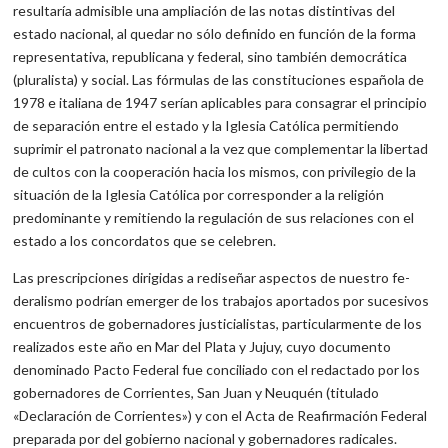
resultaría admisible una ampliación de las notas distintivas del
estado nacional, al quedar no sólo definido en función de la forma
representativa, republicana y federal, sino también democrática
(plu­ralista) y social. Las fórmulas de las constituciones española de
1978 e italiana de 1947 serían aplicables para consagrar el prin­cipio
de separación entre el estado y la Iglesia Católica permitiendo
suprimir el patronato nacional a la vez que complementar la liber­tad
de cultos con la cooperación hacia los mismos, con privilegio de la
situación de la Iglesia Católica por corresponder a la religión
predominante y remitiendo la regulación de sus relaciones con el
estado a los concordatos que se celebren.
Las prescripciones dirigidas a rediseñar aspectos de nuestro fe­
deralismo podrían emerger de los trabajos aportados por sucesi­vos
encuentros de gobernadores justicialistas, particularmente de los
realizados este año en Mar del Plata y Jujuy, cuyo documento
denominado Pacto Federal fue conciliado con el redactado por los
gobernadores de Corrientes, San Juan y Neuquén (titulado
«Declaración de Corrientes») y con el Acta de Reafirmación Federal
preparada por del gobierno nacional y gobernadores radicales.