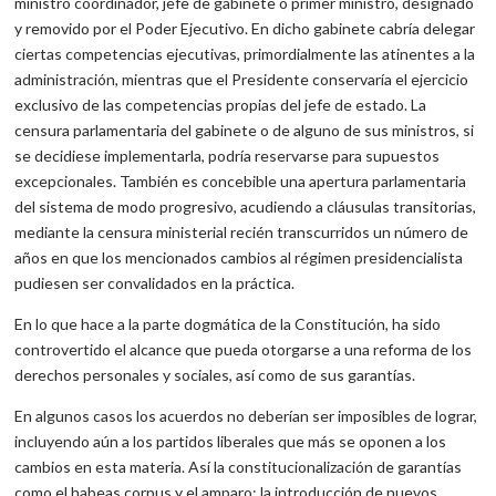
ministro coordinador, jefe de gabinete o primer ministro, designado
y removido por el Poder Ejecutivo. En dicho gabinete cabría dele­gar
ciertas competencias ejecutivas, primordialmente las atinentes a la
administración, mientras que el Presidente conservaría el ejerci­cio
exclusivo de las competencias propias del jefe de estado. La
censura parlamentaria del gabinete o de alguno de sus ministros, si
se decidiese implementarla, podría reservarse para supuestos
excep­cionales. También es concebible una apertura parlamentaria
del sis­tema de modo progresivo, acudiendo a cláusulas transitorias,
me­diante la censura ministerial recién transcurridos un número de
años en que los mencionados cambios al régimen presidencialista
pudiesen ser convalidados en la práctica.
En lo que hace a la parte dogmática de la Constitución, ha sido
controvertido el alcance que pueda otorgarse a una reforma de los
derechos personales y sociales, así como de sus garantías.
En algunos casos los acuerdos no deberían ser imposibles de lograr,
incluyendo aún a los partidos liberales que más se oponen a los
cambios en esta materia. Así la constitucionalización de garan­tías
como el habeas corpus y el amparo; la introducción de nuevos