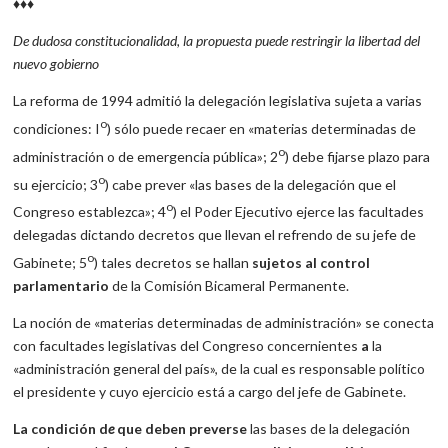
♦♦♦
De dudosa constitucionalidad, la propuesta puede restringir la libertad del
nuevo gobierno
La reforma de 1994 admitió la delegación legislativa sujeta a varias
o
condiciones: I
) sólo puede recaer en «materias determinadas de
o
administración o de emergencia pública»; 2
) debe fijarse plazo para
o
su ejercicio; 3
) cabe prever «las bases de la delegación que el
o
Congreso establezca»; 4
) el Poder Ejecutivo ejerce las facultades
delegadas dictando decretos que llevan el refrendo de su jefe de
o
Gabinete; 5
) tales decretos se hallan
sujetos al control
parlamentario
de la Comisión Bicameral Permanente.
La noción de «materias determinadas de administración» se conecta
con facultades legislativas del Congreso concernientes
a
la
«administración general del país», de la cual es responsable político
el presidente y cuyo ejercicio está a cargo del jefe de Gabinete.
La condición d
e
que deben preverse
las bases de la delegación