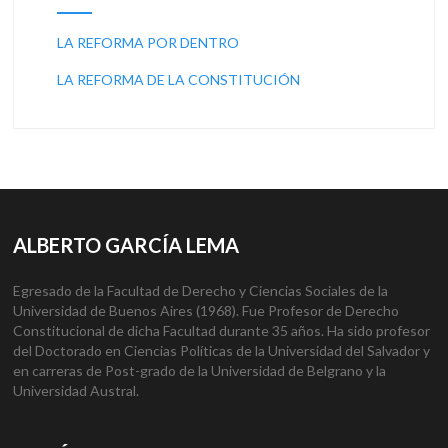
LA REFORMA POR DENTRO
LA REFORMA DE LA CONSTITUCIÓN
ALBERTO GARCÍA LEMA
Egresado de la Facultad de Derecho y Ciencias Sociales de la
Universidad de Buenos Aires (1968). Fue Profesor de Derecho
Constitucional de dicha Facultad durante 35 años. Ha sido profesor
del Doctorado en Ciencias Políticas de la Universidad del Salvador y
en carreras de Post-grado de la Universidad de Belgrano y la
Universidad Austral.