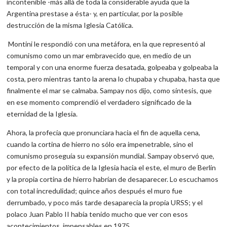
incontenible -más allá de toda la considerable ayuda que la
Argentina prestase a ésta- y, en particular, por la posible
destrucción de la misma Iglesia Católica.
Montini le respondió con una metáfora, en la que representó al
comunismo como un mar embravecido que, en medio de un
temporal y con una enorme fuerza desatada, golpeaba y golpeaba la
costa, pero mientras tanto la arena lo chupaba y chupaba, hasta que
finalmente el mar se calmaba. Sampay nos dijo, como síntesis, que
en ese momento comprendió el verdadero significado de la
eternidad de la Iglesia.
Ahora, la profecía que pronunciara hacia el fin de aquella cena,
cuando la cortina de hierro no sólo era impenetrable, sino el
comunismo proseguía su expansión mundial. Sampay observó que,
por efecto de la política de la Iglesia hacia el este, el muro de Berlín
y la propia cortina de hierro habrían de desaparecer. Lo escuchamos
con total incredulidad; quince años después el muro fue
derrumbado, y poco más tarde desaparecía la propia URSS; y el
polaco Juan Pablo II había tenido mucho que ver con esos
acontecimientos, impensables en 1975.