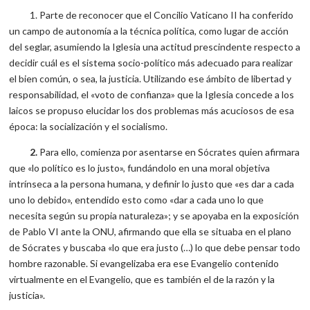
1. Parte de reconocer que el Concilio Vaticano II ha conferido
un campo de autonomía a la técnica política, como lugar de acción
del seglar, asumiendo la Iglesia una actitud prescindente respecto a
decidir cuál es el sistema socio-político más adecuado para realizar
el bien común, o sea, la justicia. Utilizando ese ámbito de libertad y
responsabilidad, el «voto de confianza» que la Iglesia concede a los
laicos se propuso elucidar los dos problemas más acuciosos de esa
época: la socialización y el socialismo.
2.
Para ello, comienza por asentarse en Sócrates quien afirmara
que «lo político es lo justo», fundándolo en una moral objetiva
intrínseca a la persona humana, y definir lo justo que «es dar a cada
uno lo debido», entendido esto como «dar a cada uno lo que
necesita según su propia naturaleza»; y se apoyaba en la exposición
de Pablo VI ante la ONU, afirmando que ella se situaba en el plano
de Sócrates y buscaba «lo que era justo (…) lo que debe pensar todo
hombre razonable. Si evangelizaba era ese Evangelio contenido
virtualmente en el Evangelio, que es también el de la razón y la
justicia».