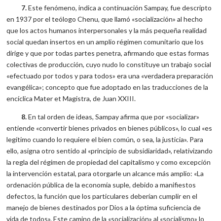
7.
Este fenómeno, indica a continuación Sampay, fue descripto
en 1937 por el teólogo Chenu, que llamó «socialización» al hecho
que los actos humanos interpersonales y la más pequeña realidad
social quedan insertos en un amplio régimen comunitario que los
dirige y que por todas partes penetra, afirmando que estas formas
colectivas de producción, cuyo nudo lo constituye un trabajo social
«efectuado por todos y para todos» era una «verdadera preparación
evangélica»; concepto que fue adoptado en las traducciones de la
encíclica Mater et Magistra, de Juan XXIII.
8.
En tal orden de ideas, Sampay afirma que por «socializar»
entiende «convertir bienes privados en bienes públicos», lo cual «es
legítimo cuando lo requiere el bien común, o sea, la justicia». Para
ello, asigna otro sentido al «principio de subsidiaridad», relativizando
la regla del régimen de propiedad del capitalismo y como excepción
la intervención estatal, para otorgarle un alcance más amplio: «La
ordenación pública de la economía suple, debido a manifiestos
defectos, la función que los particulares deberían cumplir en el
manejo de bienes destinados por Dios a la óptima suficiencia de
vida de todos». Este camino de la «socialización» al «socialismo» lo