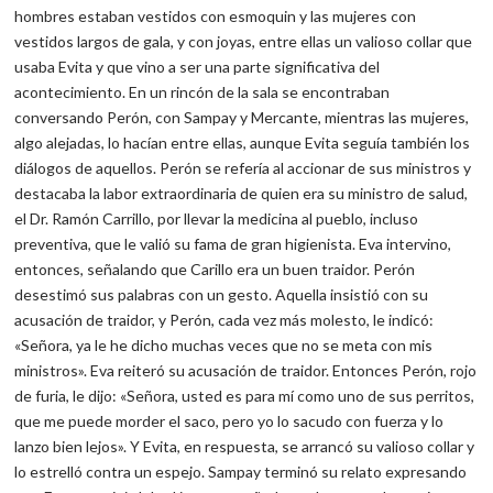
hombres estaban vestidos con esmoquin y las mujeres con
vestidos largos de gala, y con joyas, entre ellas un valioso collar que
usaba Evita y que vino a ser una parte significativa del
acontecimiento. En un rincón de la sala se encontraban
conversando Perón, con Sampay y Mercante, mientras las mujeres,
algo alejadas, lo hacían entre ellas, aunque Evita seguía también los
diálogos de aquellos. Perón se refería al accionar de sus ministros y
destacaba la labor extraordinaria de quien era su ministro de salud,
el Dr. Ramón Carrillo, por llevar la medicina al pueblo, incluso
preventiva, que le valió su fama de gran higienista. Eva intervino,
entonces, señalando que Carillo era un buen traidor. Perón
desestimó sus palabras con un gesto. Aquella insistió con su
acusación de traidor, y Perón, cada vez más molesto, le indicó:
«Señora, ya le he dicho muchas veces que no se meta con mis
ministros». Eva reiteró su acusación de traidor. Entonces Perón, rojo
de furia, le dijo: «Señora, usted es para mí como uno de sus perritos,
que me puede morder el saco, pero yo lo sacudo con fuerza y lo
lanzo bien lejos». Y Evita, en respuesta, se arrancó su valioso collar y
lo estrelló contra un espejo. Sampay terminó su relato expresando