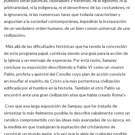
pueblos serán pacíficas, razonables y fraternas. Ni el egoísmo, ni la
arbitrariedad, ni la indigencia, ni el desenfreno de las costumbres, ni
la ignorancia, ni las numerosas taras que todavía caracterizan y
angustian a la sociedad contemporánea, impedirán la instauración
de un verdadero orden humano, de un bien común universal, de una
civilización».
Más allá de las dificultades históricas que ha tenido la concreción
de este programa papal, continúa siendo una guía para la acción de
la Iglesia y un mensaje de esperanza. Por esta razón, Sampay
concluye su exposición describiendo a Pablo VI como un «nuevo
Pablo, profeta y apóstol del Concilio cuyo plan de acción consiste
en insuflar el espíritu de Cristo a la más portentosa civilización
edificada por el hombre en la historia. También el otro Pablo se
encontró ante una gran civilización atea que había creado Roma!».
Creo que esa larga exposición de Sampay, que he tratado de
sintetizar lo más fielmente posible, lo describe cabalmente como un
católico comprometido con las ideas más avanzadas de su época, en
la medida en que tradujeran la aspiración del cristianismo de
construir un mundo mejor, a la vez que lo aleja de cualquier posible