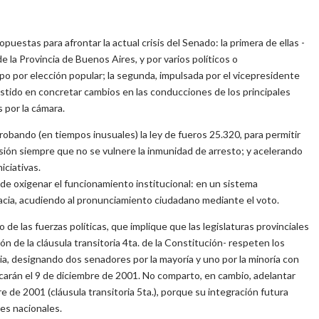
opuestas para afrontar la actual crisis del Senado: la primera de ellas -
 de la Provincia de Buenos Aires, y por varios políticos o
rpo por elección popular; la segunda, impulsada por el vicepresidente
sistido en concretar cambios en las conducciones de los principales
 por la cámara.
obando (en tiempos inusuales) la ley de fueros 25.320, para permitir
usión siempre que no se vulnere la inmunidad de arresto; y acelerando
iciativas.
 de oxigenar el funcionamiento institucional: en un sistema
acia, acudiendo al pronunciamiento ciudadano mediante el voto.
 las fuerzas políticas, que implique que las legislaturas provinciales
ón de la cláusula transitoria 4ta. de la Constitución- respeten los
ia, designando dos senadores por la mayoría y uno por la minoría con
carán el 9 de diciembre de 2001. No comparto, en cambio, adelantar
e de 2001 (cláusula transitoria 5ta.), porque su integración futura
es nacionales.