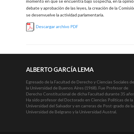
momento en que se encuentra bajo sospecha, en la opinión
debate y aprobación de las leyes, la creación de la Comisió
se desenvuelve la actividad parlamentaria.
Descargar archivo PDF
ALBERTO GARCÍA LEMA
Egresado de la Facultad de Derecho y Ciencias Sociales d
la Universidad de Buenos Aires (1968). Fue Profesor de
Derecho Constitucional de dicha Facultad durante 35 año
Ha sido profesor del Doctorado en Ciencias Políticas de la
Universidad del Salvador y en carreras de Post-grado de la
Universidad de Belgrano y la Universidad Austral.