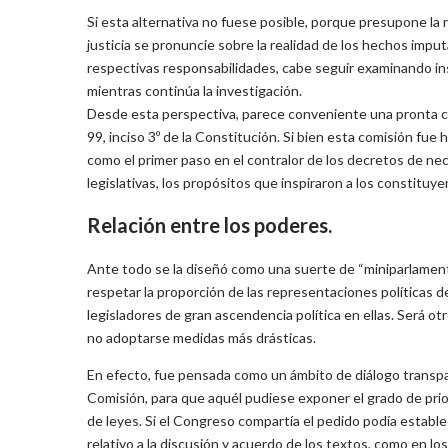
Si esta alternativa no fuese posible, porque presupone la 
justicia se pronuncie sobre la realidad de los hechos imput
respectivas responsabilidades, cabe seguir examinando in
mientras continúa la investigación.
Desde esta perspectiva, parece conveniente una pronta cr
99, inciso 3º de la Constitución. Si bien esta comisión fue
como el primer paso en el contralor de los decretos de ne
legislativas, los propósitos que inspiraron a los constitu
Relación entre los poderes.
Ante todo se la diseñó como una suerte de “miniparlamento
respetar la proporción de las representaciones políticas 
legisladores de gran ascendencia política en ellas. Será otro
no adoptarse medidas más drásticas.
En efecto, fue pensada como un ámbito de diálogo transpar
Comisión, para que aquél pudiese exponer el grado de prio
de leyes. Si el Congreso compartía el pedido podía establ
relativo a la discusión y acuerdo de los textos, como en lo