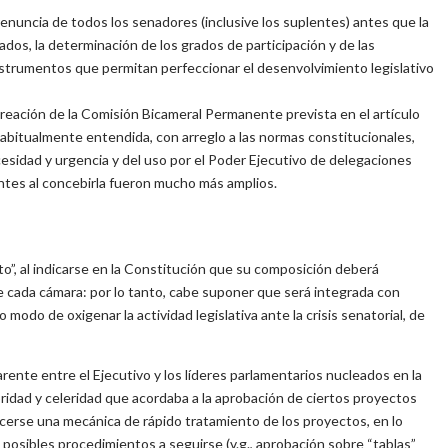
renuncia de todos los senadores (inclusive los suplentes) antes que la
ados, la determinación de los grados de participación y de las
strumentos que permitan perfeccionar el desenvolvimiento legislativo
eación de la Comisión Bicameral Permanente prevista en el artículo
 habitualmente entendida, con arreglo a las normas constitucionales,
cesidad y urgencia y del uso por el Poder Ejecutivo de delegaciones
yentes al concebirla fueron mucho más amplios.
”, al indicarse en la Constitución que su composición deberá
de cada cámara: por lo tanto, cabe suponer que será integrada con
 modo de oxigenar la actividad legislativa ante la crisis senatorial, de
ente entre el Ejecutivo y los líderes parlamentarios nucleados en la
ridad y celeridad que acordaba a la aprobación de ciertos proyectos
ecerse una mecánica de rápido tratamiento de los proyectos, en lo
s posibles procedimientos a seguirse (v.g., aprobación sobre “tablas”