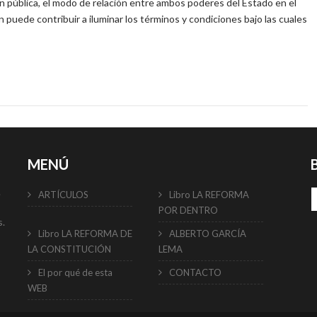
 pública, el modo de relación entre ambos poderes del Estado en el
n puede contribuir a iluminar los términos y condiciones bajo las cuales
MENÚ
e
ARTÍCULOS
Libro LA REFORMA
POR DENTRO
s.
Libro LA REFORMA DE
ALBERTO GARCÍA
LA CONSTITUCIÓN
LEMA
El por qué de esta
CONTACTO
WEB