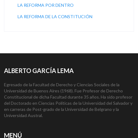
LA REFORMA POR DENTRO
LA REFORMA DE LA CONSTITUCIÓN
ALBERTO GARCÍA LEMA
Egresado de la Facultad de Derecho y Ciencias Sociales de la
Universidad de Buenos Aires (1968). Fue Profesor de Derecho
Constitucional de dicha Facultad durante 35 años. Ha sido profesor
del Doctorado en Ciencias Políticas de la Universidad del Salvador y
en carreras de Post-grado de la Universidad de Belgrano y la
Universidad Austral.
MENÚ