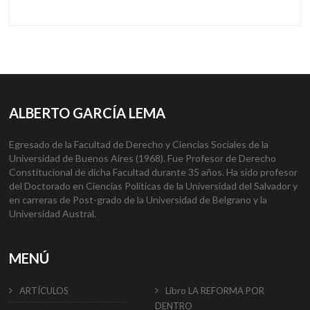
ALBERTO GARCÍA LEMA
Egresado de la Facultad de Derecho y Ciencias Sociales de la
Universidad de Buenos Aires (1968). Fue Profesor de Derecho
Constitucional de dicha Facultad durante 35 años. Ha sido profesor
del Doctorado en Ciencias Políticas de la Universidad del Salvador y
en carreras de Post-grado de la Universidad de Belgrano y la
Universidad Austral.
MENÚ
ARTÍCULOS
Libro LA REFORMA POR
DENTRO