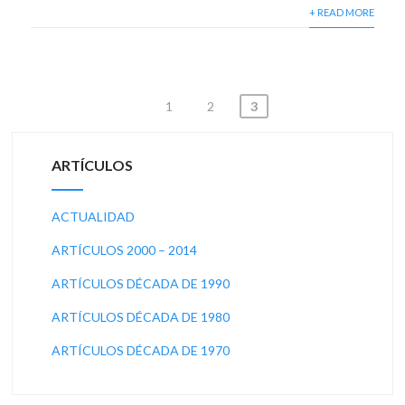
+ READ MORE
1
2
3
N
a
ARTÍCULOS
v
e
ACTUALIDAD
g
ARTÍCULOS 2000 – 2014
a
ARTÍCULOS DÉCADA DE 1990
c
ARTÍCULOS DÉCADA DE 1980
i
ARTÍCULOS DÉCADA DE 1970
ó
n