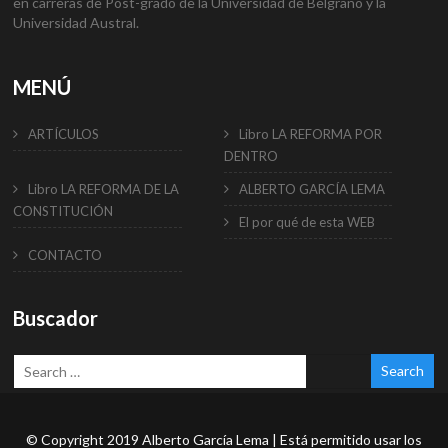
en carreras de Post-grado de la Universidad de Belgrano y la
Universidad Austral.
MENÚ
ARTÍCULOS
Libro LA REFORMA POR
DENTRO
Libro LA REFORMA DE LA
ALBERTO GARCÍA LEMA
CONSTITUCIÓN
El por qué de esta WEB
CONTACTO
Buscador
© Copyright 2019 Alberto García Lema | Está permitido usar los